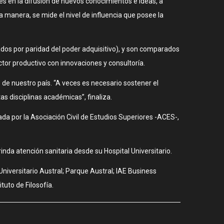
es en la difusión de nuevos conocimientos e ideas, a
 manera, se mide el nivel de influencia que posee la
stados por paridad del poder adquisitivo), y son comparados
tor productivo con innovaciones y consultoría.
 de nuestro país. “A veces es necesario sostener el
s disciplinas académicas”, finaliza.
ada por la Asociación Civil de Estudios Superiores -ACES-,
nda atención sanitaria desde su Hospital Universitario.
niversitario Austral; Parque Austral; IAE Business
tuto de Filosofía.