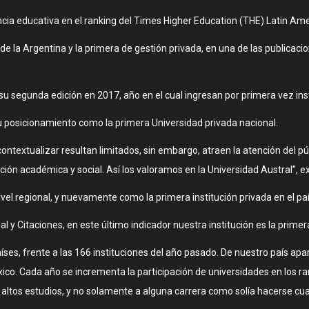
ncia educativa en el ranking del Times Higher Education (THE) Latin Ame
e la Argentina y la primera de gestión privada, en una de las publicaci
su segunda edición en 2017, año en el cual ingresan por primera vez ins
su posicionamiento como la primera Universidad privada nacional.
ontextualizar resultan limitados, sin embargo, atraen la atención del p
ción académica y social. Así los valoramos en la Universidad Austral”, e
ivel regional, y nuevamente como la primera institución privada en el paí
l y Citaciones, en este último indicador nuestra institución es la prim
íses, frente a las 166 instituciones del año pasado. De nuestro país apar
México. Cada año se incrementa la participación de universidades en los 
de altos estudios, y no solamente a alguna carrera como solía hacerse 