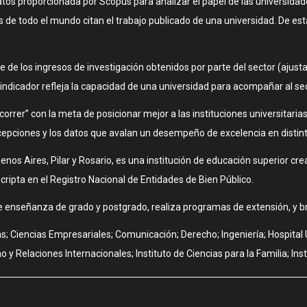
datos proporcionada por Scopus para analizar el papel de las universidad
e todo el mundo citan el trabajo publicado de una universidad. De esta
rte de los ingresos de investigación obtenidos por parte del sector (aju
indicador refleja la capacidad de una universidad para acompañar al sec
rrer” con la meta de posicionar mejor a las instituciones universitarias
epciones y los datos que avalan un desempeño de excelencia en distinta
nos Aires, Pilar y Rosario, es una institución de educación superior cre
inscripta en el Registro Nacional de Entidades de Bien Público.
e enseñanza de grado y postgrado, realiza programas de extensión, y bri
s; Ciencias Empresariales; Comunicación; Derecho; Ingeniería; Hospital U
 y Relaciones Internacionales; Instituto de Ciencias para la Familia; Insti