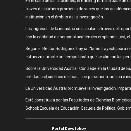
En el caso de las citaciones, el Ranking toma la base de 
través del número promedio de veces que los académicos d
institución en el ámbito de la investigación.
Los ingresos de la industria se calculan a través del repo
con la cantidad de personal académico empleado, -así, el 
Según el Rector Rodríguez, hay un “buen trayecto para reco
esfuerzo durante un tiempo hasta que se alinean las perc
Sobre la Universidad Austral: Con sede en la Ciudad de Bue
entidad civil sin fines de lucro, con personería jurídica e 
La Universidad Austral promueve la investigación, impart
Está constituida por las Facultades de Ciencias Biomédica
School; Escuela de Educación; Escuela de Política, Gobierno
Portal Devotohoy