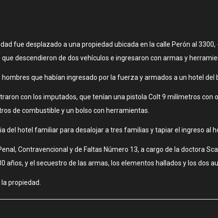
 Ciudad fue desplazado a una propiedad ubicada en la calle Perón al 330
que descendieron de dos vehículos e ingresaron con armas y herramien
co hombres que habían ingresado por la fuerza y armados a un hotel del b
ontraron con los imputados, que tenían una pistola Colt 9 milímetros con
litros de combustible y un bolso con herramientas.
 del hotel familiar para desalojar a tres familias y tapiar el ingreso al h
o Penal, Contravencional y de Faltas Número 13, a cargo de la doctora Sc
30 años, y el secuestro de las armas, los elementos hallados y los dos a
 la propiedad.