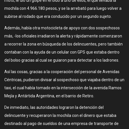
moto, le dio un golpe en el oído a uno de ellos, el que llevaba la
mochila con 4.966.180 pesos, y se la arrebató para luego volver a
subirse al rodado que era conducido por un segundo sujeto.
Además, había otra motocicleta de apoyo con dos sospechosos
más, -los oficiales irradiaron la alerta y rápidamente comenzaron
a recorrer la zona en búsqueda de los delincuentes, pero también
contaban con la ayuda de un celular con GPS que estaba dentro
del bolso gracias al cual se guiaron para detectar a los ladrones.
Así las cosas, gracias a la cooperación del personal de Avenidas
Céntricas, pudieron divisar al sospechoso que viajaba dentro de un
taxi, el cual había tomado en la intersección de la avenida Ramos
Mejía y Antártida Argentina, en el barrio de Retiro.
De inmediato, las autoridades lograron la detención del
delincuente y recuperaron la mochila con el dinero que estaba
destinado al pago de sueldos de una empresa de transporte de