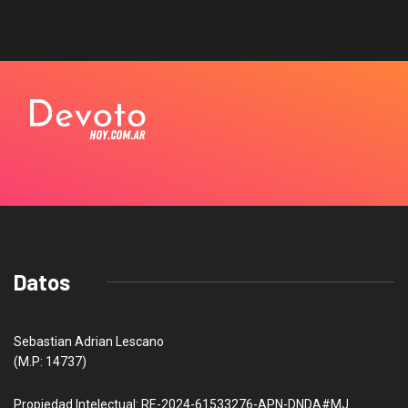
Datos
Sebastian Adrian Lescano
(M.P: 14737)
Propiedad Intelectual: RE-2024-61533276-APN-DNDA#MJ