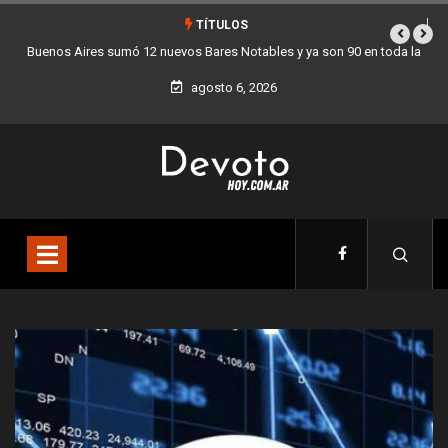
TÍTULOS
otables y ya son 90 en toda la
Los stands móviles de la Ciudad llegan e
d
agosto 6, 2026