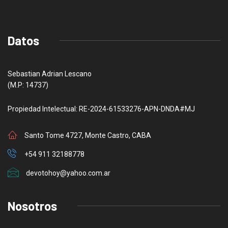
Datos
Sebastian Adrian Lescano
(M.P: 14737)
Propiedad Intelectual: RE-2024-61533276-APN-DNDA#MJ
Santo Tome 4727, Monte Castro, CABA
+54 911 32188778
devotohoy@yahoo.com.ar
Nosotros