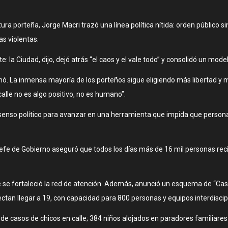
tura porteña, Jorge Macri trazó una línea política nítida: orden público s
s violentas.
la Ciudad, dijo, dejó atrás “el caos y el vale todo” y consolidó un mod
inó. La inmensa mayoría de los porteños sigue eligiendo más libertad y m
 calle no es algo positivo, no es humano”.
senso político para avanzar en una herramienta que impida que personas
Jefe de Gobierno aseguró que todos los días más de 16 mil personas recib
 se fortaleció la red de atención. Además, anunció un esquema de “Cas
tan llegar a 19, con capacidad para 800 personas y equipos interdiscipl
de casos de chicos en calle; 384 niños alojados en paradores familiares 