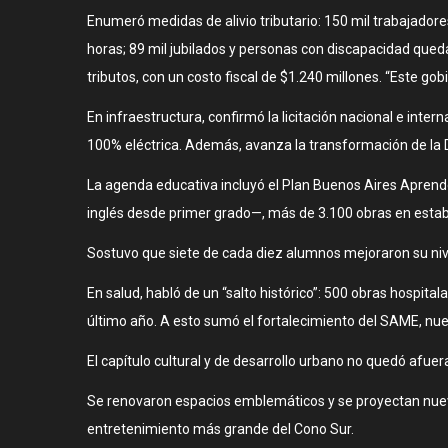
Enumeró medidas de alivio tributario: 150 mil trabajadore
horas; 89 mil jubilados y personas con discapacidad qued
tributos, con un costo fiscal de $1.240 millones. “Este gob
En infraestructura, confirmó la licitación nacional e inte
100% eléctrica. Además, avanza la transformación de la 
La agenda educativa incluyó el Plan Buenos Aires Aprend
inglés desde primer grado—, más de 3.100 obras en estable
Sostuvo que siete de cada diez alumnos mejoraron su nivel 
En salud, habló de un “salto histórico”: 500 obras hospita
último año. A esto sumó el fortalecimiento del SAME, nuev
El capítulo cultural y de desarrollo urbano no quedó afue
Se renovaron espacios emblemáticos y se proyectan nueva
entretenimiento más grande del Cono Sur.