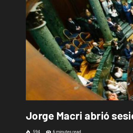
Jorge Macri abrió ses
594
6 minutes read