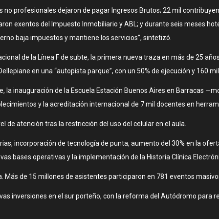
s no profesionales dejaron de pagar Ingresos Brutos; 22 mil contribuye
aron exentos del Impuesto Inmobiliario y ABL; y durante seis meses hot
ierno baja impuestos y mantiene los servicios”, sintetizó.
rnacional de la Línea F de subte, la primera nueva traza en más de 25 añ
Dellepiane en una “autopista parque”, con un 50% de ejecución y 160 m
e, la inauguración de la Escuela Estación Buenos Aires en Barracas —m
cimientos y la acreditación internacional de 7 mil docentes en herramien
de atención tras la restricción del uso del celular en el aula.
larias, incorporación de tecnología de punta, aumento del 30% en la ofert
as bases operativas y la implementación de la Historia Clínica Electrón
ra. Más de 15 millones de asistentes participaron en 781 eventos masivo
s inversiones en el sur porteño, con la reforma del Autódromo para rec