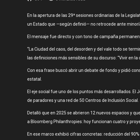
En la apertura de las 29ª sesiones ordinarias de la Legisla
un Estado que —según definió— no retrocede ante minoría
El mensaje fue directo y con tono de campaña permanente: 
“La Ciudad del caos, del desorden y del vale todo se term
las definiciones más sensibles de su discurso: “Vivir en la
Con esa frase buscó abrir un debate de fondo y pidió con
estatal.
El eje social fue uno de los puntos más desarrollados. El 
de paradores y una red de 50 Centros de Inclusión Social.
Detalló que en 2025 se abrieron 12 nuevos espacios y que
a Bloomberg Philanthropies: hoy funcionan cuatro y proyec
En ese marco exhibió cifras concretas: reducción del 90% 