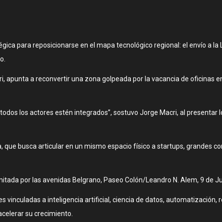
ica para reposicionarse en el mapa tecnológico regional: el envío a la 
o.
cri, apunta a reconvertir una zona golpeada por la vacancia de oficinas 
dos los actores estén integrados”, sostuvo Jorge Macri, al presentar lo
ta, que busca articular en un mismo espacio físico a startups, grandes 
limitada por las avenidas Belgrano, Paseo Colón/Leandro N. Alem, 9 de Ju
es vinculadas a inteligencia artificial, ciencia de datos, automatizació
acelerar su crecimiento.