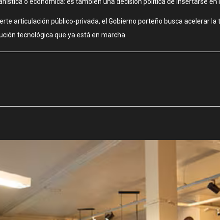
anística o económica: es también una decisión política de insertarse 
uerte articulación público-privada, el Gobierno porteño busca acelerar l
lución tecnológica que ya está en marcha.