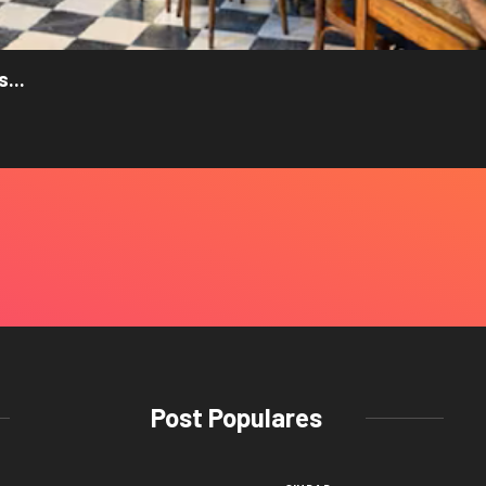
...
Post Populares