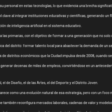
 personal en estas tecnologías, lo que evidencia una brecha significat
l clave al integrar instituciones educativas y científicas, generando un f
ón de inteligencia artificial en el sistema educativo.
 las primarias, con el objetivo de formar a una generación que no solo c
gica del distrito: formar talento local para abastecer la demanda de un s
a de distritos económicos que la Ciudad impulsa desde 2008, cuando se c
y generar decenas de miles de empleos, convirtiéndose en un anteceden
 de Diseño, el de las Artes, el del Deporte y el Distrito Joven.
l aparece como una evolución natural de esa estrategia, pero con un foc
no que también reconfigura mercados laborales, cadenas de valor y modelo