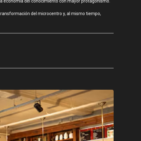
en la economía del conocimiento con mayor protagonismo.
a transformación del microcentro y, al mismo tiempo,
CIUDAD
Los stands
agosto 3, 2