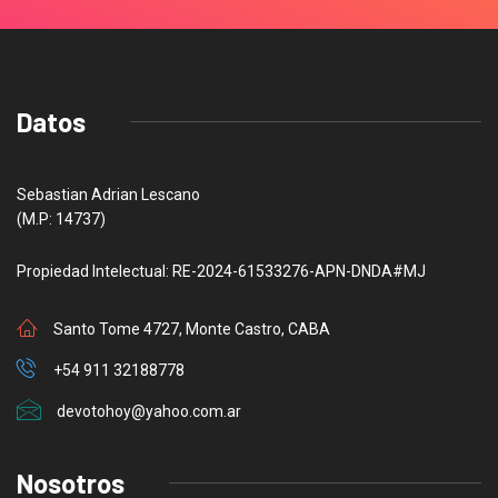
Datos
Sebastian Adrian Lescano
(M.P: 14737)
Propiedad Intelectual: RE-2024-61533276-APN-DNDA#MJ
Santo Tome 4727, Monte Castro, CABA
+54 911 32188778
devotohoy@yahoo.com.ar
Nosotros