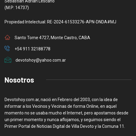
Sebastian Adrian Lescano
(M.P: 14737)
Propiedad Intelectual: RE-2024-61533276-APN-DNDA#MJ
Santo Tome 4727, Monte Castro, CABA
+54 911 32188778
devotohoy@yahoo.com.ar
Nosotros
Devotohoy.com.ar, nació en Febrero del 2003, con la idea de
informar a los Vecinos y Vecinas de forma Online, en aquel
momento no se usaba mucho el Internet, pero apostamos desde
un primer momento y nunca aflojamos, y seguimos siendo el
Primer Portal de Noticias Digital de Villa Devoto y la Comuna 11.