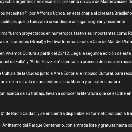
yectos argentinos en desarrollo, presenta un ciclo de Masterclasses d
 necesiten?”, por Affonso Uchoa, en esta charla el cineasta Brasileño
 políticas que lo fuerzan a crear desde un lugar singular y resistente.
films fueron proyectados en numerosos festivales importantes como Rot
a de Tiradentes (Brasil) y Festival Internacional de Cine de Mar del Plata
r en Vivamos Cultura a partir del 23/12. Llega la segunda edición de est
el de Falla” y “Ástor Piazzolla” cuentan su proceso de creación musical
 Cultura de la Ciudad junto a Área Editorial e Impulso Cultural, para reco
artir de la mirada de una editorial, una librería y un autor o autora.
tan acerca de su trabajo, llevan a conocer la literatura que se escribe en
” de Radio Ciudad, y se encuentra disponible en formato podcast a trav
 Anfiteatro del Parque Centenario, con entrada libre y gratuita hasta c