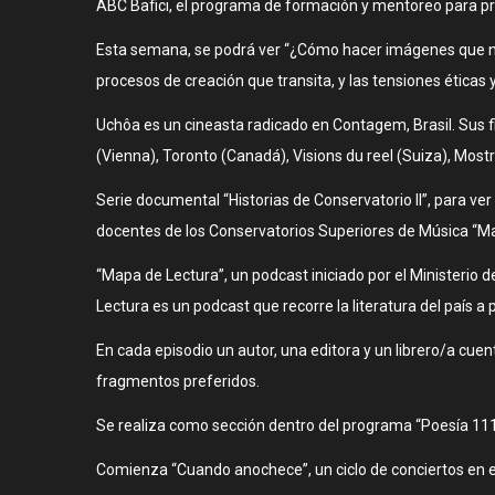
ABC Bafici, el programa de formación y mentoreo para pro
Esta semana, se podrá ver “¿Cómo hacer imágenes que nos
procesos de creación que transita, y las tensiones éticas y
Uchôa es un cineasta radicado en Contagem, Brasil. Sus 
(Vienna), Toronto (Canadá), Visions du reel (Suiza), Mostr
Serie documental “Historias de Conservatorio II”, para ve
docentes de los Conservatorios Superiores de Música “Manu
“Mapa de Lectura”, un podcast iniciado por el Ministerio de
Lectura es un podcast que recorre la literatura del país a p
En cada episodio un autor, una editora y un librero/a cuen
fragmentos preferidos.
Se realiza como sección dentro del programa “Poesía 1110
Comienza “Cuando anochece”, un ciclo de conciertos en el