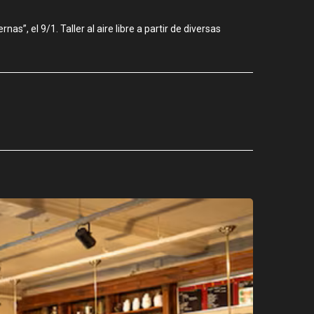
s”, el 9/1. Taller al aire libre a partir de diversas
CIUDAD
Los stands
agosto 3, 2