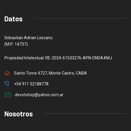
Datos
Sebastian Adrian Lescano
(M.P: 14737)
Propiedad Intelectual: RE-2024-61533276-APN-DNDA#MJ
Santo Tome 4727, Monte Castro, CABA
+54 911 32188778
devotohoy@yahoo.com.ar
Nosotros