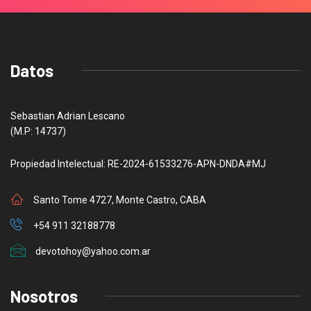
Datos
Sebastian Adrian Lescano
(M.P: 14737)
Propiedad Intelectual: RE-2024-61533276-APN-DNDA#MJ
Santo Tome 4727, Monte Castro, CABA
+54 911 32188778
devotohoy@yahoo.com.ar
Nosotros