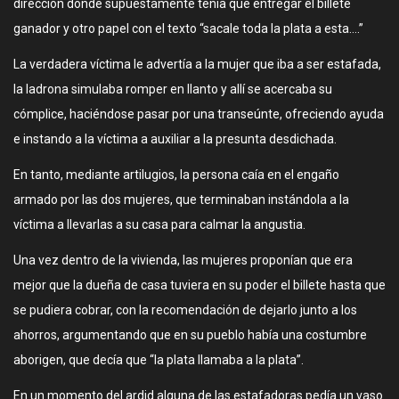
dirección donde supuestamente tenía que entregar el billete
ganador y otro papel con el texto “sacale toda la plata a esta….”
La verdadera víctima le advertía a la mujer que iba a ser estafada,
la ladrona simulaba romper en llanto y allí se acercaba su
cómplice, haciéndose pasar por una transeúnte, ofreciendo ayuda
e instando a la víctima a auxiliar a la presunta desdichada.
En tanto, mediante artilugios, la persona caía en el engaño
armado por las dos mujeres, que terminaban instándola a la
víctima a llevarlas a su casa para calmar la angustia.
Una vez dentro de la vivienda, las mujeres proponían que era
mejor que la dueña de casa tuviera en su poder el billete hasta que
se pudiera cobrar, con la recomendación de dejarlo junto a los
ahorros, argumentando que en su pueblo había una costumbre
aborigen, que decía que “la plata llamaba a la plata”.
En un momento del ardid alguna de las estafadoras pedía un vaso