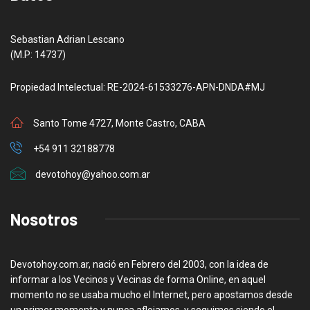
Sebastian Adrian Lescano
(M.P: 14737)
Propiedad Intelectual: RE-2024-61533276-APN-DNDA#MJ
Santo Tome 4727, Monte Castro, CABA
+54 911 32188778
devotohoy@yahoo.com.ar
Nosotros
Devotohoy.com.ar, nació en Febrero del 2003, con la idea de
informar a los Vecinos y Vecinas de forma Online, en aquel
momento no se usaba mucho el Internet, pero apostamos desde
un primer momento y nunca aflojamos, y seguimos siendo el