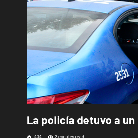
La policía detuvo a u
404
2 minutes read