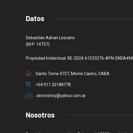
Datos
Sebastian Adrian Lescano
(M.P: 14737)
Propiedad Intelectual: RE-2024-61533276-APN-DNDA#M
Santo Tome 4727, Monte Castro, CABA
+54 911 32188778
devotohoy@yahoo.com.ar
Nosotros