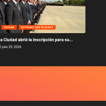
CIUD
CIUDAD
NOTICIAS DESTACADAS
Caballi
a Ciudad abrió la inscripción para su...
julio 2
julio 29, 2026