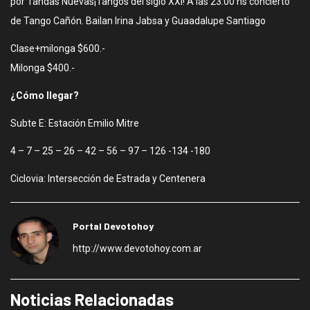
por Tandas Nuevas¡Tangos del siglo XXI! A las 23:00 hs concierto
de Tango Cañón. Bailan Irina Jabsa y Guaadalupe Santiago
Clase+milonga $600.-
Milonga $400.-
¿Cómo llegar?
Subte E: Estación Emilio Mitre
4 – 7 – 25 – 26 – 42 – 56 – 97 – 126 -134 -180
Ciclovia: Intersección de Estrada y Centenera
Portal Devotohoy
http://www.devotohoy.com.ar
Noticias Relacionadas