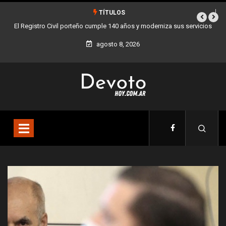
TÍTULOS
us servicios
Buenos Aires sumó 12 nuevos Bares Notables y ya son 90 en to
la Ciudad
agosto 8, 2026