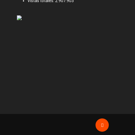
Vistas totales:
2.907.903