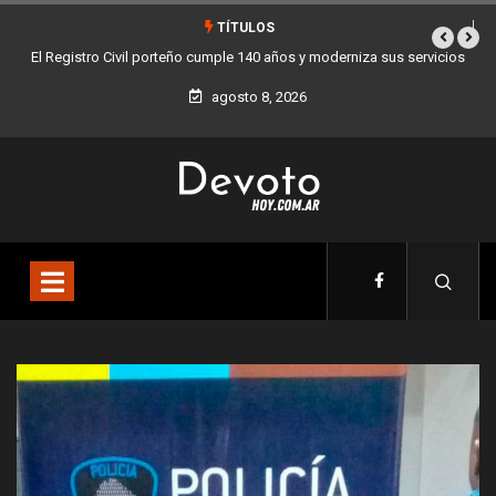
TÍTULOS
us servicios
Buenos Aires sumó 12 nuevos Bares Notables y ya son 90 en to
la Ciudad
agosto 8, 2026