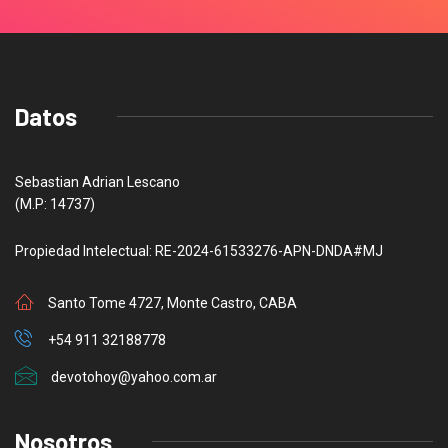
Datos
Sebastian Adrian Lescano
(M.P: 14737)
Propiedad Intelectual: RE-2024-61533276-APN-DNDA#MJ
Santo Tome 4727, Monte Castro, CABA
+54 911 32188778
devotohoy@yahoo.com.ar
Nosotros