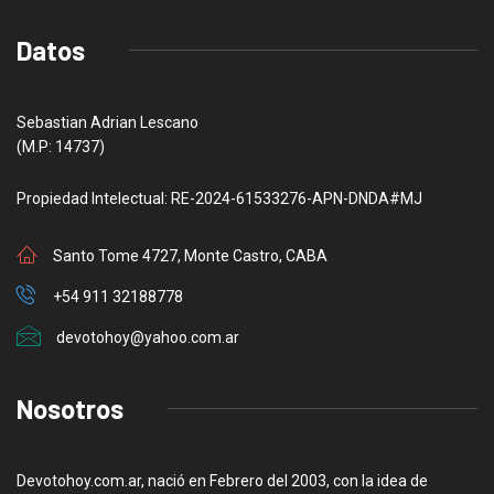
Datos
Sebastian Adrian Lescano
(M.P: 14737)
Propiedad Intelectual: RE-2024-61533276-APN-DNDA#MJ
Santo Tome 4727, Monte Castro, CABA
+54 911 32188778
devotohoy@yahoo.com.ar
Nosotros
Devotohoy.com.ar, nació en Febrero del 2003, con la idea de