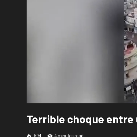
Terrible choque entre 
594
4 minutes read