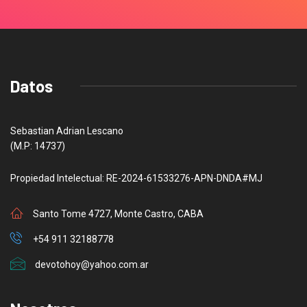
Datos
Sebastian Adrian Lescano
(M.P: 14737)
Propiedad Intelectual: RE-2024-61533276-APN-DNDA#MJ
Santo Tome 4727, Monte Castro, CABA
+54 911 32188778
devotohoy@yahoo.com.ar