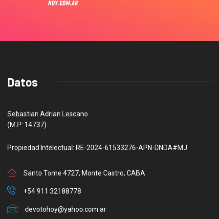
Datos
Sebastian Adrian Lescano
(M.P: 14737)
Propiedad Intelectual: RE-2024-61533276-APN-DNDA#MJ
Santo Tome 4727, Monte Castro, CABA
+54 911 32188778
devotohoy@yahoo.com.ar