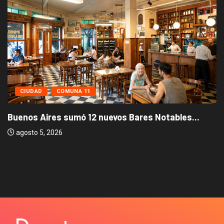
COMUNA 11
CIUDAD
ires sumó 12 nuevos Bares Notables...
, 2026
Los stan
agosto 3