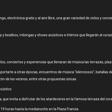
ngo, electrónica gratis y al aire libre, una gran variedad de ciclos y conci
 y beatbox, milongas y shows acústicos e íntimos que llegarán al corazón
clos, conciertos y experiencias que llenaran de música las terrazas, pla
nsportarte a otras épocas, encuentros de música “silenciosos”, batallas 
zón de los vecinos, entre otras propuestas únicas.
cústico.
 que invita a disfrutar de los atardeceres en la famosa terraza del cor
 19 horas hasta la medianoche en la Plaza Francia.