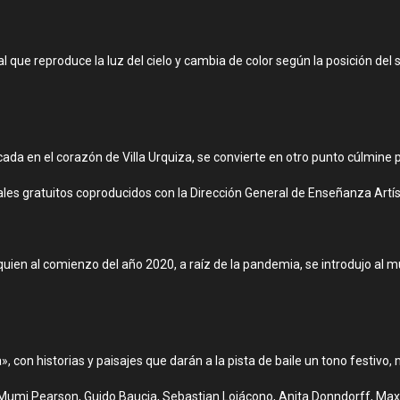
al que reproduce la luz del cielo y cambia de color según la posición del
ada en el corazón de Villa Urquiza, se convierte en otro punto cúlmine 
es gratuitos coproducidos con la Dirección General de Enseñanza Artíst
, quien al comienzo del año 2020, a raíz de la pandemia, se introdujo a
», con historias y paisajes que darán a la pista de baile un tono festivo
mi Pearson, Guido Baucia, Sebastian Loiácono, Anita Donndorff, Maxi