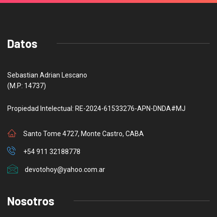
Datos
Sebastian Adrian Lescano
(M.P: 14737)
Propiedad Intelectual: RE-2024-61533276-APN-DNDA#MJ
Santo Tome 4727, Monte Castro, CABA
+54 911 32188778
devotohoy@yahoo.com.ar
Nosotros