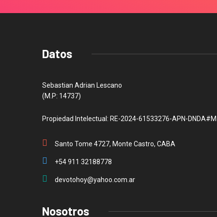
Datos
Sebastian Adrian Lescano
(M.P: 14737)
Propiedad Intelectual: RE-2024-61533276-APN-DNDA#M
Santo Tome 4727, Monte Castro, CABA
+54 911 32188778
devotohoy@yahoo.com.ar
Nosotros