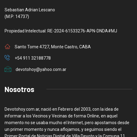
Sebastian Adrian Lescano
(M.P: 14737)
Propiedad Intelectual: RE-2024-61533276-APN-DNDA#MJ
Santo Tome 4727, Monte Castro, CABA
+54 911 32188778
devotohoy@yahoo.com.ar
Nosotros
Devotohoy.com.ar, nació en Febrero del 2003, con la idea de
informar a los Vecinos y Vecinas de forma Online, en aquel
momento no se usaba mucho el Internet, pero apostamos desde
un primer momento y nunca aflojamos, y seguimos siendo el
Primer Portal de Noticias Digital de Villa Devoto y la Comuna 11.