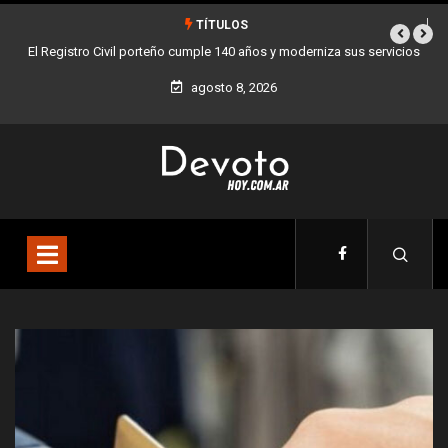
TÍTULOS
vicios
Buenos Aires sumó 12 nuevos Bares Notables y ya son 90 en toda
la Ciudad
agosto 8, 2026