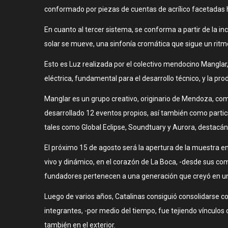
conformado por piezas de cuentas de acrílico facetadas h
En cuanto al tercer sistema, se conforma a partir de la i
solar se mueve, una sinfonía cromática que sigue un ritmo
Esto es Luz realizada por el colectivo mendocino Manglar
eléctrica, fundamental para el desarrollo técnico, y la pro
Manglar es un grupo creativo, originario de Mendoza, comp
desarrollado 12 eventos propios, así también como partic
tales como Global Eclipse, Soundtuary y Aurora, destacánd
El próximo 15 de agosto será la apertura de la muestra en 
vivo y dinámico, en el corazón de La Boca, -desde sus co
fundadores pertenecen a una generación que creyó en un
Luego de varios años, Catalinas consiguió consolidarse c
integrantes, -por medio del tiempo, fue tejiendo vínculo
también en el exterior.