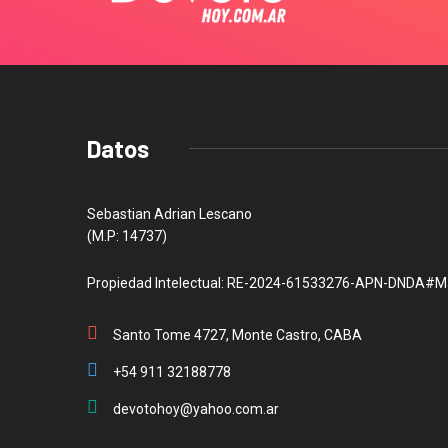
Datos
Sebastian Adrian Lescano
(M.P: 14737)
Propiedad Intelectual: RE-2024-61533276-APN-DNDA#M
Santo Tome 4727, Monte Castro, CABA
+54 911 32188778
devotohoy@yahoo.com.ar