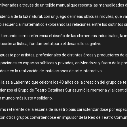
ilvanadas a través de un tejido manual que rescata las manualidades d
ncidencia de la luz natural, con un juego de líneas oblicuas móviles, qu
 secuencial matemático explorando las relaciones entre los distintos si
, tomando como referencia el diseño de las chimeneas industriales, la i
ducción artística, fundamental para el desarrollo cognitivo.
uesto por artistas, profesionales de distintas áreas y productores de ar
ipaciones en espacios públicos y privados, en Mendoza y fuera de la pr
ose en la realización de instalaciones de arte interactivo.
la sala Laberinto que celebra los 40 años de la creación del grupo de tea
mienzos el Grupo de Teatro Catalinas Sur asumió la memoria y la ident
 mundo más justo y solidario.
omo referente de la escena de nuestro país caracterizándose por espect
s con otros grupos convirtiéndose en impulsor de la Red de Teatro Comun