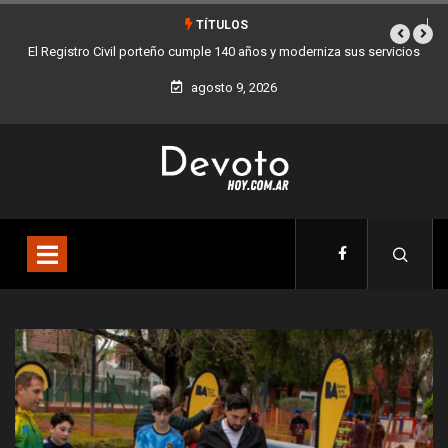
TÍTULOS
vicios
Buenos Aires sumó 12 nuevos Bares Notables y ya son 90 en toda
la Ciudad
agosto 9, 2026