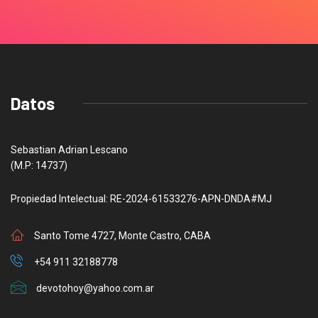
Datos
Sebastian Adrian Lescano
(M.P: 14737)
Propiedad Intelectual: RE-2024-61533276-APN-DNDA#MJ
Santo Tome 4727, Monte Castro, CABA
+54 911 32188778
devotohoy@yahoo.com.ar