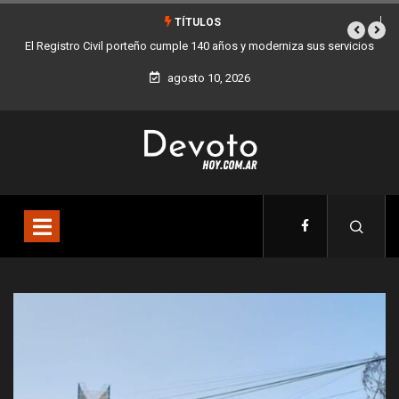
TÍTULOS
vicios
Buenos Aires sumó 12 nuevos Bares Notables y ya son 90 en toda
la Ciudad
agosto 10, 2026