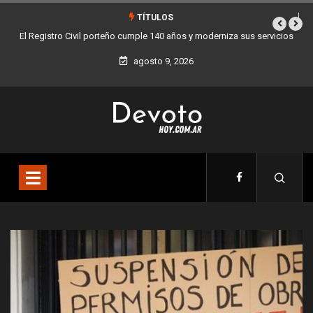
TÍTULOS
vicios
Buenos Aires sumó 12 nuevos Bares Notables y ya son 90 en toda
la Ciudad
agosto 9, 2026