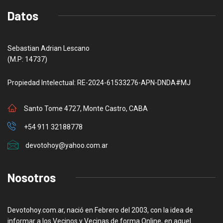
Datos
Sebastian Adrian Lescano
(M.P: 14737)
Propiedad Intelectual: RE-2024-61533276-APN-DNDA#MJ
Santo Tome 4727, Monte Castro, CABA
+54 911 32188778
devotohoy@yahoo.com.ar
Nosotros
Devotohoy.com.ar, nació en Febrero del 2003, con la idea de
informar a los Vecinos y Vecinas de forma Online, en aquel