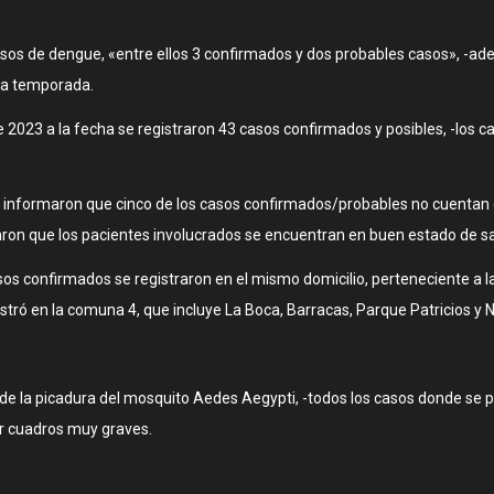
asos de dengue, «entre ellos 3 confirmados y dos probables casos», -a
 la temporada.
 2023 a la fecha se registraron 43 casos confirmados y posibles, -los
o informaron que cinco de los casos confirmados/probables no cuentan 
ron que los pacientes involucrados se encuentran en buen estado de sa
os confirmados se registraron en el mismo domicilio, perteneciente a la
registró en la comuna 4, que incluye La Boca, Barracas, Parque Patricios
e la picadura del mosquito Aedes Aegypti, -todos los casos donde se pr
r cuadros muy graves.