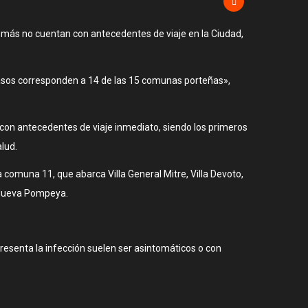
demás no cuentan con antecedentes de viaje en la Ciudad,
 casos corresponden a 14 de las 15 comunas porteñas»,
con antecedentes de viaje inmediato, siendo los primeros
lud.
 comuna 11, que abarca Villa General Mitre, Villa Devoto,
 y Nueva Pompeya.
esenta la infección suelen ser asintomáticos o con