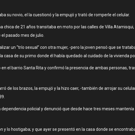
 su novio, el la cuestionó y la empujó y trató de romperle el celular.
 chica de 21 años transitaba en moto por las calles de Villa Atamisqui,
el pasado mes de julio.
alizar un “trío sexual” con otra mujer, -pero la joven pensó que se trataba
la casa de su primo donde él había quedado al cuidado de la vivienda po
do en el barrio Santa Rita y confirmó la presencia de ambas personas, tras 
ó de los brazos, la empujó y la hizo caer, -también de arrojar su celular c
39.
la dependencia policial y denunció que desde hace tres meses mantenía 
n y lo hostigaba; y que ayer se presentó en la casa donde se encontraba