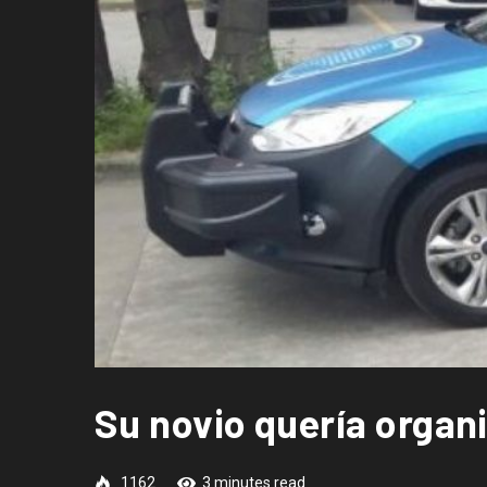
Su novio quería organi
1162
3 minutes read