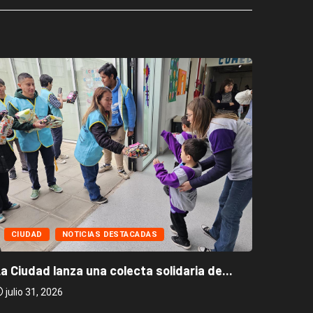
CIUD
CIUDAD
NOTICIAS DESTACADAS
La Ciud
a Ciudad lanza una colecta solidaria de...
julio 2
julio 31, 2026