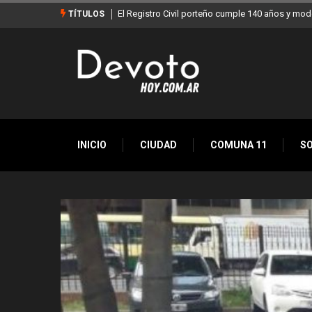
0 años y moderniza sus servicios
Buenos Aires sumó 12 nuevos Bares Notables
TÍTULOS
la Ciudad
INICIO
CIUDAD
COMUNA 11
S