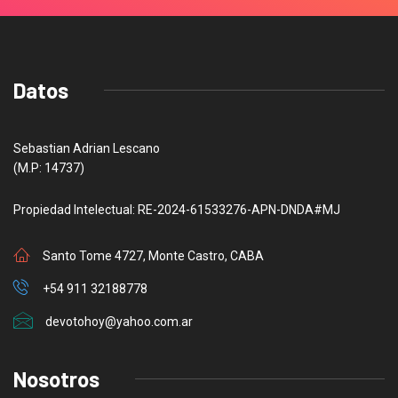
Datos
Sebastian Adrian Lescano
(M.P: 14737)
Propiedad Intelectual: RE-2024-61533276-APN-DNDA#MJ
Santo Tome 4727, Monte Castro, CABA
+54 911 32188778
devotohoy@yahoo.com.ar
Nosotros