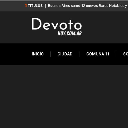
 nuevos Bares Notables y ya son 90 en toda la Ciudad
Los stands móviles de 
TÍTULOS
INICIO
CIUDAD
COMUNA 11
S