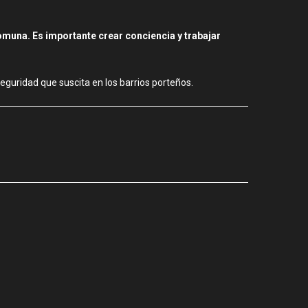
muna. Es importante crear conciencia y trabajar
eguridad que suscita en los barrios porteños.
CIUDAD
Los stands
agosto 3, 2