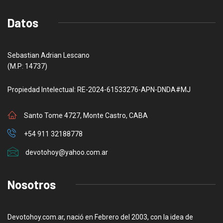
Datos
Sebastian Adrian Lescano
(M.P: 14737)
Propiedad Intelectual: RE-2024-61533276-APN-DNDA#MJ
Santo Tome 4727, Monte Castro, CABA
+54 911 32188778
devotohoy@yahoo.com.ar
Nosotros
Devotohoy.com.ar, nació en Febrero del 2003, con la idea de