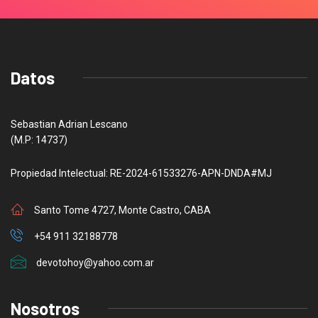
Datos
Sebastian Adrian Lescano
(M.P: 14737)
Propiedad Intelectual: RE-2024-61533276-APN-DNDA#MJ
Santo Tome 4727, Monte Castro, CABA
+54 911 32188778
devotohoy@yahoo.com.ar
Nosotros