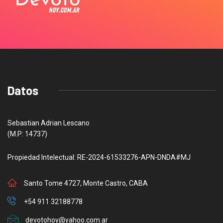
Datos
Sebastian Adrian Lescano
(M.P: 14737)
Propiedad Intelectual: RE-2024-61533276-APN-DNDA#MJ
Santo Tome 4727, Monte Castro, CABA
+54 911 32188778
devotohoy@yahoo.com.ar