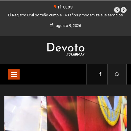
TÍTULOS
vicios
Buenos Aires sumó 12 nuevos Bares Notables y ya son 90 en toda
la Ciudad
agosto 9, 2026