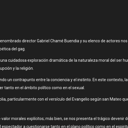
 renombrado director Gabriel Chamé Buendia y su elenco de actores no
oética del gag.
na cuidadosa exploración dramática de la naturaleza moral del ser human
pción y la religión.
neando un contrapunto entre la conciencia y el instinto. En este contexto
r tanto en el ámbito político como en el sexual.
blia, particularmente con el versículo del Evangelio según san Mateo que
 valor morales explícitos; más bien, se nos presenta el trágico devenir 
 al espectador a cuestionarse tanto en el plano político como en el espiri