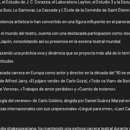
, el Estudio de J. C. Corazza, el Laboratorio Layton, el Estudio 3 y la Es
s Bois, Le Samovar, La Cascade y L’École de la Comédie de Saint Étienn
encia artística lo han convertido en una figura influyente en el panoram
 el mundo del teatro, cuenta con una destacada participación como clown
 Japón, consolidando así su presencia en la escena teatral mundial.
azando una práctica viva y dinámica que se proyecta más allá de lo terr
titudes.
cada carrera en Europa como actor y director en la década del ’90 s
e Alfred Jarry, «El pájaro verde» de Carlo Gozzi, «Todo va Vian» de Bor
e Verona», «Trabajos de amor perdidos» y «Cuento de invierno».
ilogía del veraneo» de Carlo Goldoni, dirigida por Daniel Suárez Marzal 
s internacionales con sus unipersonales «Llegué para irme», «Last Ca
edia shakespeariana, ha mantenido una exitosa carrera teatral durante