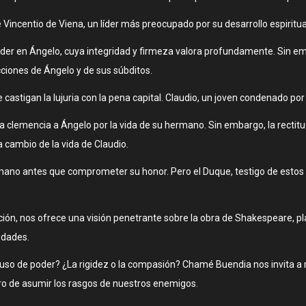
incentio de Viena, un líder más preocupado por su desarrollo espiritu
oder en Ángelo, cuya integridad y firmeza valora profundamente. Sin emb
cciones de Ángelo y de sus súbditos.
 castigan la lujuria con la pena capital. Claudio, un joven condenado po
lica clemencia a Ángelo por la vida de su hermano. Sin embargo, la rect
a cambio de la vida de Claudio.
ermano antes que comprometer su honor. Pero el Duque, testigo de estos
cción, nos ofrece una visión penetrante sobre la obra de Shakespeare, 
edades.
 abuso de poder? ¿La rigidez o la compasión? Chamé Buendia nos invita a
gro de asumir los rasgos de nuestros enemigos.