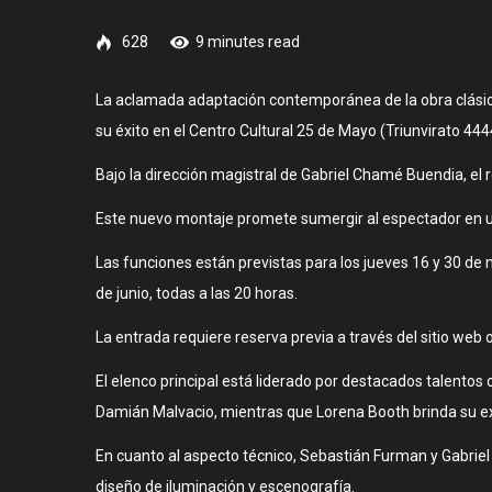
628
9 minutes read
La aclamada adaptación contemporánea de la obra clásic
su éxito en el Centro Cultural 25 de Mayo (Triunvirato 444
Bajo la dirección magistral de Gabriel Chamé Buendia, el
Este nuevo montaje promete sumergir al espectador en un 
Las funciones están previstas para los jueves 16 y 30 de 
de junio, todas a las 20 horas.
La entrada requiere reserva previa a través del sitio we
El elenco principal está liderado por destacados talentos 
Damián Malvacio, mientras que Lorena Booth brinda su exp
En cuanto al aspecto técnico, Sebastián Furman y Gabriel 
diseño de iluminación y escenografía.