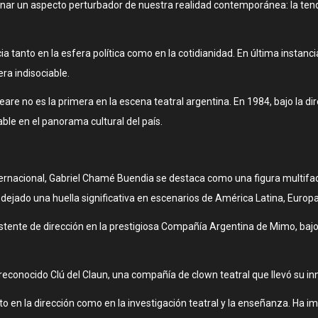
inar un aspecto perturbador de nuestra realidad contemporánea: la tend
ia tanto en la esfera política como en la cotidianidad. En última instanc
a indisociable.
e no es la primera en la escena teatral argentina. En 1984, bajo la di
ble en el panorama cultural del país.
ternacional, Gabriel Chamé Buendia se destaca como una figura multifac
 dejado una huella significativa en escenarios de América Latina, Europa
stente de dirección en la prestigiosa Compañía Argentina de Mimo, bajo 
conocido Clú del Claun, una compañía de clown teatral que llevó su inn
o en la dirección como en la investigación teatral y la enseñanza. Ha