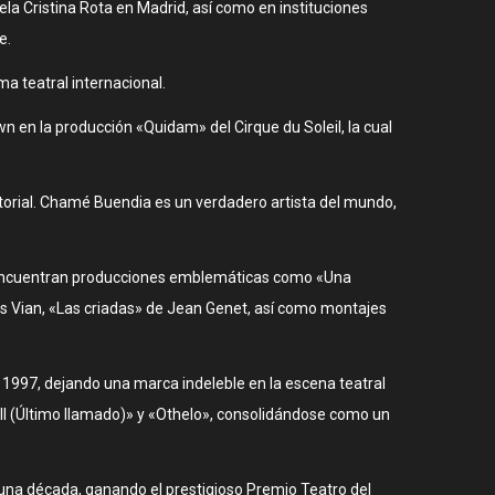
cuela Cristina Rota en Madrid, así como en instituciones
e.
a teatral internacional.
 en la producción «Quidam» del Cirque du Soleil, la cual
itorial. Chamé Buendia es un verdadero artista del mundo,
e encuentran producciones emblemáticas como «Una
is Vian, «Las criadas» de Jean Genet, así como montajes
en 1997, dejando una marca indeleble en la escena teatral
ll (Último llamado)» y «Othelo», consolidándose como un
 una década, ganando el prestigioso Premio Teatro del