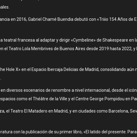
ales.
ncia en 2016, Gabriel Chamé Buendia debutó con «Triiio 154 Años de Exp
eatral francesa al adaptar y dirigir «Cymbeline» de Shakespeare en l
en el Teatro Lola Membrives de Buenos Aires desde 2019 hasta 2022, y 
The Hole X» en el Espacio Ibercaja Delicias de Madrid, consolidando aún
.
n diversos escenarios de renombre a nivel internacional, desde el icón
spacios como el Théâtre de la Ville y el Centre George Pompidou en París
za, el Teatro El Matadero en Madrid, y en ciudades como Barcelona, Sevi
ra con la publicación de su primer libro, «El latido del presente. Para u