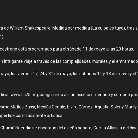
a de William Shakespeare, Medida por medida (La culpa es tuya), tras 
4).
 reestreno está programado para el sábado 11 de mayo a las 20 horas.
intrigante viaje a través de las complejidades morales y el entramado
mayo, los viernes 17, 24 y 31 de mayo, los sábados 11 y 18 de mayo y el 
b oficial www.cc25.org, asegurando así un acceso ordenado y cómodo para
como Matías Bassi, Nicolás Gentile, Elvira Gómez, Agustín Soler y Marily
ertise como asistente artística.
Chamé Buendia se encargan del diseño sonoro, Cecilia Allassia del dise