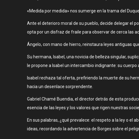
«Medida por medida» nos sumerge en la trama del Duque V
Ante el deterioro moral de su pueblo, decide delegar el p
opta por un disfraz de fraile para observar de cerca las a
Ángelo, con mano de hierro, reinstaura leyes antiguas que
Su hermana, Isabel, una novicia de belleza singular, sup
le propone a Isabel un intercambio indignante: su cuerpo 
Isabel rechaza tal oferta, prefiriendo la muerte de su h
hacia un desenlace sorprendente.
Gabriel Chamé Buendia, el director detrás de esta produ
esencia de las leyes y los valores que rigen nuestras soci
En sus palabras, ¿qué prevalece: el respeto a la ley o el
ideas, recordando la advertencia de Borges sobre el peli