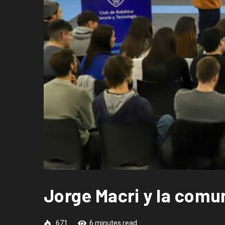
Jorge Macri y la comun
671
6 minutes read