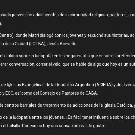
pasado jueves con adolescentes de la comunidad religiosa, pastores, cur
.
l Centro), donde Macri dialogó con los jóvenes y escuchó sus historias,
tería de la Ciudad (LOTBA), Jesús Acevedo.
r el diálogo sobre la ludopatía en los hogares. «Lo que nosotros preten
erar conversación, correr el velo, que se hable de algo que hoy es un su
a de Iglesias Evangélicas de la República Argentina (ACIERA) y de diver
exo y ECO, así como del Consejo de Pastores de CABA.
e centros barriales de tratamiento de adicciones de la Iglesia Católica,
o de la ludopatía entre los jóvenes. «Es fácil tener influencia sobre los 
el bolsillo. Por eso no hay una sensación real de gasto.