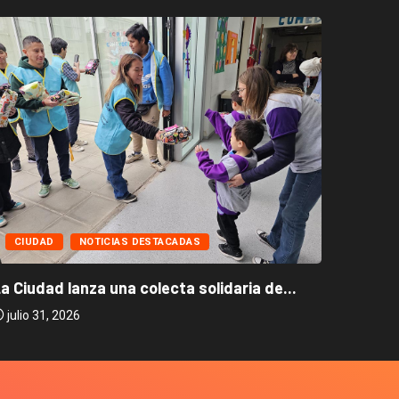
CIUD
CIUDAD
NOTICIAS DESTACADAS
La Ciud
a Ciudad lanza una colecta solidaria de...
julio 2
julio 31, 2026