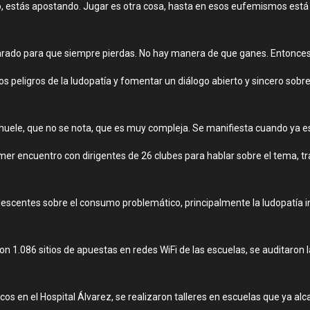
o, estás apostando. Jugar es otra cosa, hasta en esos eufemismos está 
arado para que siempre pierdas. No hay manera de que ganes. Entonces t
los peligros de la ludopatía y fomentar un diálogo abierto y sincero so
huele, que no se nota, que es muy compleja. Se manifiesta cuando ya es t
rimer encuentro con dirigentes de 26 clubes para hablar sobre el tema, 
lescentes sobre el consumo problemático, principalmente la ludopatía infa
n 1.086 sitios de apuestas en redes WiFi de las escuelas, se auditaron l
os en el Hospital Álvarez, se realizaron talleres en escuelas que ya alc