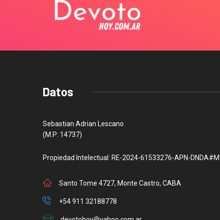
Datos
Sebastian Adrian Lescano
(M.P: 14737)
Propiedad Intelectual: RE-2024-61533276-APN-DNDA#M
Santo Tome 4727, Monte Castro, CABA
+54 911 32188778
devotohoy@yahoo.com.ar