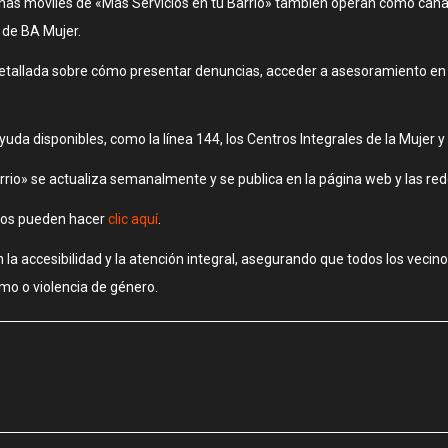
icinas móviles de «Más Servicios en tu Barrio» también operan como cana
 de BA Mujer.
detallada sobre cómo presentar denuncias, acceder a asesoramiento en c
uda disponibles, como la línea 144, los Centros Integrales de la Mujer y 
arrio» se actualiza semanalmente y se publica en la página web y las red
anos pueden hacer
clic aquí
.
a accesibilidad y la atención integral, asegurando que todos los vecino
mo o violencia de género.