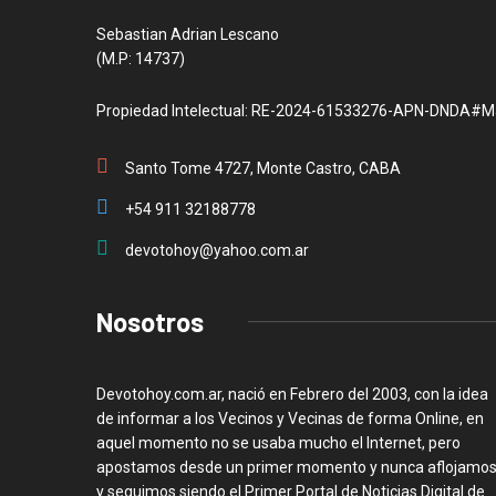
Sebastian Adrian Lescano
(M.P: 14737)
Propiedad Intelectual: RE-2024-61533276-APN-DNDA#M
Santo Tome 4727, Monte Castro, CABA
+54 911 32188778
devotohoy@yahoo.com.ar
Nosotros
Devotohoy.com.ar, nació en Febrero del 2003, con la idea
de informar a los Vecinos y Vecinas de forma Online, en
aquel momento no se usaba mucho el Internet, pero
apostamos desde un primer momento y nunca aflojamos
y seguimos siendo el Primer Portal de Noticias Digital de