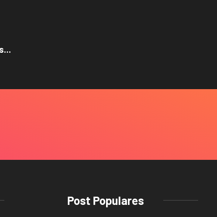
...
Post Populares