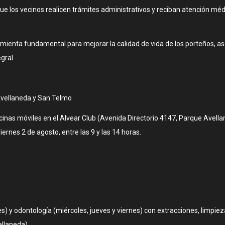
que los vecinos realicen trámites administrativos y reciban atención mé
ramienta fundamental para mejorar la calidad de vida de los porteños, 
gral.
Avellaneda y San Telmo
cinas móviles en el Alvear Club (Avenida Directorio 4147, Parque Avellan
ernes 2 de agosto, entre las 9 y las 14 horas.
es) y odontología (miércoles, jueves y viernes) con extracciones, limpiez
llaneda).