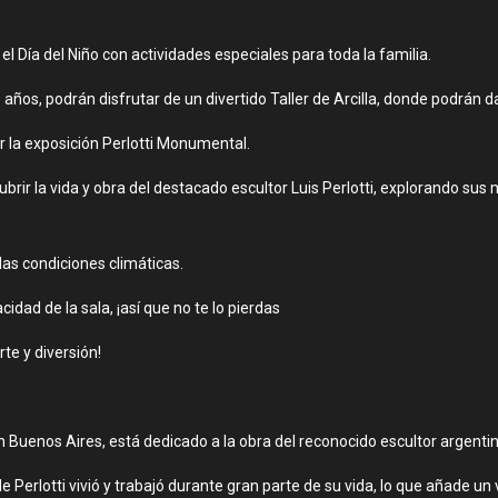
l Día del Niño con actividades especiales para toda la familia.
años, podrán disfrutar de un divertido Taller de Arcilla, donde podrán da
r la exposición Perlotti Monumental.
scubrir la vida y obra del destacado escultor Luis Perlotti, explorand
las condiciones climáticas.
idad de la sala, ¡así que no te lo pierdas
te y diversión!
n Buenos Aires, está dedicado a la obra del reconocido escultor argentin
erlotti vivió y trabajó durante gran parte de su vida, lo que añade un val