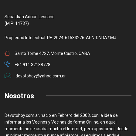
Sebastian Adrian Lescano
(M.P: 14737)
Propiedad Intelectual: RE-2024-61533276-APN-DNDA#MJ
Santo Tome 4727, Monte Castro, CABA
+54 911 32188778
devotohoy@yahoo.com.ar
Nosotros
Devotohoy.com.ar, nació en Febrero del 2003, con la idea de
informar a los Vecinos y Vecinas de forma Online, en aquel
momento no se usaba mucho el Internet, pero apostamos desde
un primer momento y nunca aflojamos, y seguimos siendo el