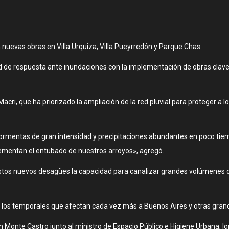
 nuevas obras en Villa Urquiza, Villa Pueyrredón y Parque Chas
de respuesta ante inundaciones con la implementación de obras clave e
acri, que ha priorizado la ampliación de la red pluvial para proteger a
tormentas de gran intensidad y precipitaciones abundantes en poco tiem
ementan el entubado de nuestros arroyos», agregó.
estos nuevos desagües la capacidad para canalizar grandes volúmenes 
e los temporales que afectan cada vez más a Buenos Aires y otras grand
n Monte Castro junto al ministro de Espacio Público e Higiene Urbana, Ig