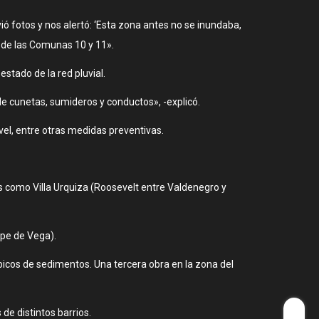
ió fotos y nos alertó: ‘Esta zona antes no se inundaba,
os de las Comunas 10 y 11».
stado de la red pluvial.
 de cunetas, sumideros y conductos», -explicó.
vel, entre otras medidas preventivas.
s como Villa Urquiza (Roosevelt entre Valdenegro y
ope de Vega).
icos de sedimentos. Una tercera obra en la zona del
e distintos barrios.