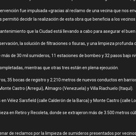
ntervención fue impulsada «gracias al reclamo de una vecina que nos env
os permitió decidir la realización de esta obra que beneficia a los vecin
ntenimiento que la Ciudad está llevando a cabo para asegurar el buen e
servación, la solución de filtraciones o fisuras, y una limpieza profunda
de más de 30 mil sumideros, 11 estaciones de bombeo y 32 pasos bajo ni
 completadas, mientras que otras tres están en plena ejecución.
eros, 35 bocas de registro y 2.210 metros de nuevos conductos en barrio
Monte Castro (Arregui), Almagro (Venezuela) y Villa Riachuelo (Itaquí).
en Vélez Sarsfield (calle Calderón de la Barca) y Monte Castro (calle L
ieza en Retiro y Recoleta, donde se extrajeron más de 3.500 metros cúb
nar de reclamos por la limpieza de sumideros presentados por vecinos d