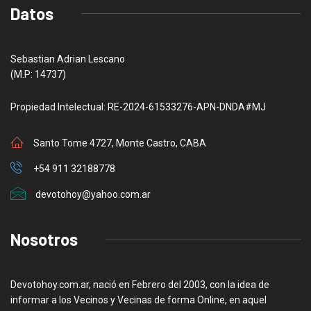
Datos
Sebastian Adrian Lescano
(M.P: 14737)
Propiedad Intelectual: RE-2024-61533276-APN-DNDA#MJ
Santo Tome 4727, Monte Castro, CABA
+54 911 32188778
devotohoy@yahoo.com.ar
Nosotros
Devotohoy.com.ar, nació en Febrero del 2003, con la idea de
informar a los Vecinos y Vecinas de forma Online, en aquel