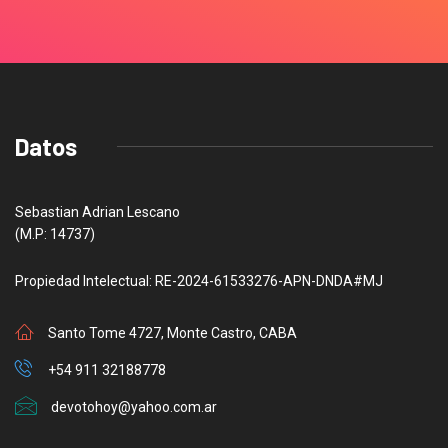
Datos
Sebastian Adrian Lescano
(M.P: 14737)
Propiedad Intelectual: RE-2024-61533276-APN-DNDA#MJ
Santo Tome 4727, Monte Castro, CABA
+54 911 32188778
devotohoy@yahoo.com.ar