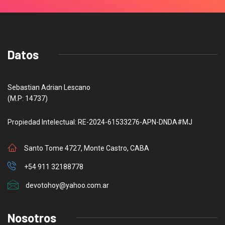
Datos
Sebastian Adrian Lescano
(M.P: 14737)
Propiedad Intelectual: RE-2024-61533276-APN-DNDA#MJ
Santo Tome 4727, Monte Castro, CABA
+54 911 32188778
devotohoy@yahoo.com.ar
Nosotros